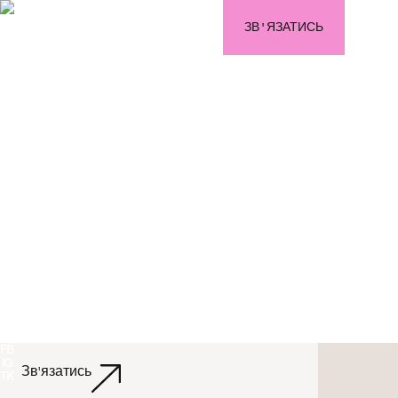
ЗВ'ЯЗАТИСЬ
Давайте робити
гучно!
МИ ДОПОМАГАЄМО БРЕНДАМ ПОВНІСТЮ
РЕАЛІЗУВАТИ СВІЙ ПОТЕНЦІАЛ.
FB
IG
Зв'язатись
TK